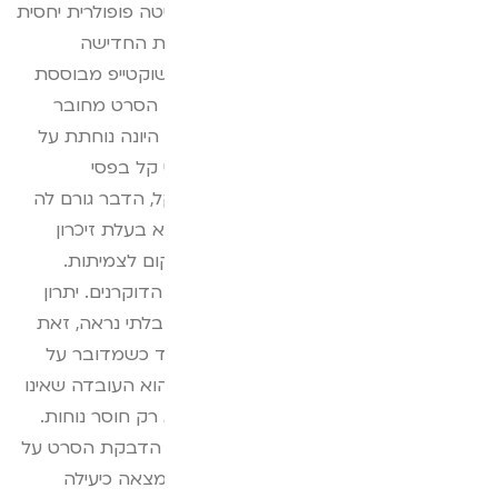
כיוון שדוקרנים להרחקת יונים נחשבים לשיטה פופולרית יחסית
להרחקת יונים, בחרנו להשוות את המערכת החדישה
שוקטייפ לדוקרנים. מערכת הרחקת יונים שוקטייפ מבוססת
על סרט שקוף בו מוטבעים פסי אלומיניום. הסרט מחובר
לספק כוח המחובר לשקע חשמלי. כאשר היונה נוחתת על
גבי הסרט היא גורמת למעבר זרם חשמלי קל בפסי
האלומיניום. כשהיא מרגישה את הזרם הקל, הדבר גורם לה
לחוסר נוחות ולרתיעה מן המקום. היונה היא בעלת זיכרון
מצוין והרתיעה הזו מרחיקה אותה מן המקום לצמיתות.
לסרט השקוף ישנם מספר יתרונות על פני הדוקרנים. יתרון
ראשון הוא שהסרט שקוף וכמעט לחלוטין בלתי נראה, זאת
לעומת הדוקרנים שבהחלט נראים, במיוחד כשמדובר על
שטח רחב אותו רוצים לחסום. יתרון נוסף הוא העובדה שאינו
גורם ליונה כאב כמו נחיתה על דוקרן אלא רק חוסר נוחות.
התקנת הסרט היא קלה מאוד וכוללת רק הדבקת הסרט על
האזור המתאים וחיבור לחשמל. שיטה זו נמצאה כיעילה