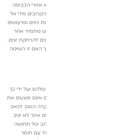
הקינון שלהן כבר אינם העצים בפארק אלא אזורי הכביסה
בבניינים, הגגות, פתח המרזב ועוד אזורים הקרובים מדי אל
האנשים. היונים יוצרות לכלוך ורעש, מעבירות כינים ופרעושים
וגם מהוות סכנה תברואתית. לכן ישנו חיפוש מתמיד אחר
שיטות להרחקתן. אחת השיטות היא דוקרנים להרחקת יונים.
זו שיטה פופולרית יחסית, יש בה יתרונות אך האם זו השיטה
הטובה ביותר שיש היום?
כיצד הדוקרנים עובדים?
דוקרנים להרחקת יונים הם קוצניים בקצה שלהם ועל ידי כך
גורמים ליונה רתיעה מלנחות עליהם. גם אם אינם פוצעים את
היונה באופן משמעותי, הם גורמים לה במקרה הטוב לכאב
כאשר היא נוחתת עליהם. בנוסף הם מהווים אזור לא יציב
המקשה על היונה לעמוד ולהתייצב . השילוב של תחושה
מאוד לא נעימה בכף רגלה עם הנחיתה יחד עם חוסר