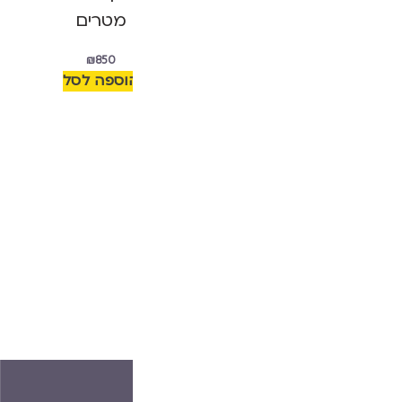
מטרים
מטרים
₪
850
₪
1,150
הוספה לסל
הוספה לסל
הבא
רשתות להרחקת יונים
למעלה
הקודם
חשיבות תיקון מרזבים וניקויים