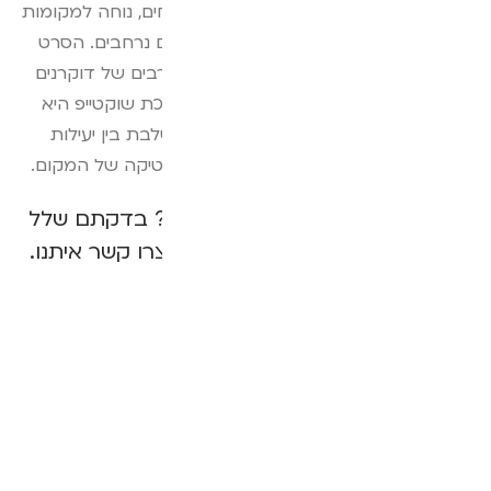
במיוחד, מתאימה לסוגים שונים של משטחים, נוחה למקומות
מצומצמים כמו פתחי מרזבים וגם לשטחים נרחבים. הסרט
עמיד בכל תנאי מזג האוויר לעומת סוגים רבים של דוקרנים
אשר מחלידים או מתייבשים בשמש. מערכת שוקטייפ היא
הדור הבא בקרב מוצרי הרחקת יונים ומשלבת בין יעילות
רבה, הומניות כלפי היונה ואי פגיעה באסתטיקה של המקום.
ניסיתם מגוון מכשירים והיונים חזרו? בדקתם שלל
שיטות להרחקת יונים שלא עבדו? צרו קשר איתנו.