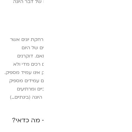
היציבות שגורם הדוקרן מביא לכך שבסופו של דבר היונה
עפה מהמקום ומחפשת מקום אחר.
סוגים שונים של דוקרנים
בשוק נמכרים סוגים שונים של דוקרנים להרחקת יונים אשר
לא כולם נמצאו כיעילים, במיוחד עבור היונים של היום
שכאמור אוכלות לא רע ומשקלן הוא בהתאם. דוקרנים
מפלסטיק למשל אינם יעילים מספיק כי הם רכים מדי ולא
גורמים ליונה כאב מרתיע. בנוסף הפלסטיק אינו עמיד מספיק.
דוקרנים העשויים מברזל ומפח גם הם אינם עמידים מספיק
בפני תנאי מזג האוויר ונמצאו כלא אפקטיביים ומרתיעים
מספיק. הסוג היחיד אשר עדיין מרתיע את היונה (בינתיים…)
הוא דוקרנים מנירוסטה.
דוקרנים בולטים או סרט שקוף- מה כדאי?