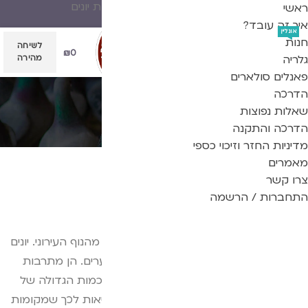
פתרון אפקטיבי מוכח להרחקת יונים
ראשי
איך זה עובד?
אונליין
חנות
לשיחה
₪
0
גלריה
מהירה
פאנלים סולארים
הדרכה
בלוג
שאלות נפוצות
הדרכה והתקנה
דף הבית
מאמרים
מדיניות החזר וזיכוי כספי
מאמרים
צרו קשר
על יונים ודוקרנים
התחברות / הרשמה
Posted by
admin
16/11/2020
ישנם בעלי חיים ההופכים חלק בלתי נפרד מהנוף העירוני. יונים
הן אחד מסוגי הציפורים הנפוצים ביותר בערים. הן מתרבות
במהירות ונהנות מחיים טובים. עם זאת, הכמות הגדולה של
היונים יחד עם הבניה המואצת בערים מביאות לכך שמקומות